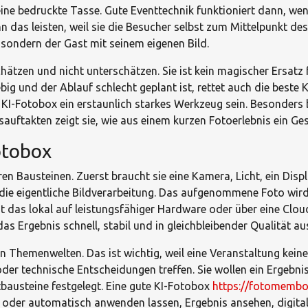
ne bedruckte Tasse. Gute Eventtechnik funktioniert dann, wenn
n das leisten, weil sie die Besucher selbst zum Mittelpunkt de
 sondern der Gast mit seinem eigenen Bild.
hätzen und nicht unterschätzen. Sie ist kein magischer Ersatz
g und der Ablauf schlecht geplant ist, rettet auch die beste K
KI-Fotobox ein erstaunlich starkes Werkzeug sein. Besonders 
auftakten zeigt sie, wie aus einem kurzen Fotoerlebnis ein Ge
otobox
n Bausteinen. Zuerst braucht sie eine Kamera, Licht, ein Disp
 die eigentliche Bildverarbeitung. Das aufgenommene Foto wird 
t das lokal auf leistungsfähiger Hardware oder über eine Cloud-
as Ergebnis schnell, stabil und in gleichbleibender Qualität a
n Themenwelten. Das ist wichtig, weil eine Veranstaltung keine
er technische Entscheidungen treffen. Sie wollen ein Ergebnis
bausteine festgelegt. Eine gute KI-Fotobox
https://fotomembo
n oder automatisch anwenden lassen, Ergebnis ansehen, digita