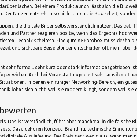
darüber lachen. Bei einem Produktlaunch lässt sich die Bildwel
 Der Nutzen entsteht also nicht durch die Box selbst, sonder
ppen, die digitale Bilder selbstverständlich nutzen. Das betriff
en und Partner reagieren positiv, wenn das Ergebnis hochwerti
rten Technik scheitern. Eine gute KI-Fotobox muss deshalb sch
ezeit und sichtbare Beispielbilder entscheiden oft mehr über d
nt sehr formell, sehr kurz oder stark informationsgetrieben is
örper wirken. Auch bei Veranstaltungen mit sehr sensiblen Th
t Situationen, in denen ein ruhiger Networking-Bereich, ein gu
k lohnt sich nicht, weil sie modern klingt, sondern weil sie e
 bewerten
. Das ist verständlich, führt aber manchmal in die falsche Ric
zess. Dazu gehören Konzept, Branding, technische Einrichtung, 
 digitale Auslieferung. Der Preis sagt wenig aus, wenn man nich