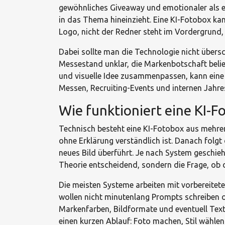
gewöhnliches Giveaway und emotionaler als ei
in das Thema hineinzieht. Eine KI-Fotobox kan
Logo, nicht der Redner steht im Vordergrund,
Dabei sollte man die Technologie nicht übersc
Messestand unklar, die Markenbotschaft beliebi
und visuelle Idee zusammenpassen, kann eine 
Messen, Recruiting-Events und internen Jahres
Wie funktioniert eine KI-F
Technisch besteht eine KI-Fotobox aus mehrere
ohne Erklärung verständlich ist. Danach folgt
neues Bild überführt. Je nach System geschieh
Theorie entscheidend, sondern die Frage, ob d
Die meisten Systeme arbeiten mit vorbereitete
wollen nicht minutenlang Prompts schreiben od
Markenfarben, Bildformate und eventuell Text
einen kurzen Ablauf: Foto machen, Stil wähle