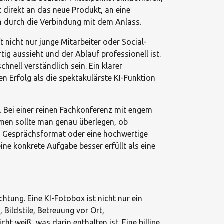
t direkt an das neue Produkt, an eine
n durch die Verbindung mit dem Anlass.
t nicht nur junge Mitarbeiter oder Social-
g aussieht und der Ablauf professionell ist.
nell verständlich sein. Ein klarer
en Erfolg als die spektakulärste KI-Funktion
t. Bei einer reinen Fachkonferenz mit engem
emen sollte man genau überlegen, ob
tes Gesprächsformat oder eine hochwertige
ine konkrete Aufgabe besser erfüllt als eine
htung. Eine KI-Fotobox ist nicht nur ein
Bildstile, Betreuung vor Ort,
t weiß, was darin enthalten ist. Eine billige