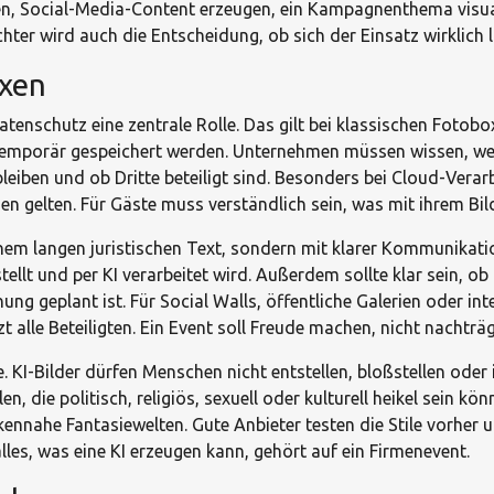
en, Social-Media-Content erzeugen, ein Kampagnenthema visual
chter wird auch die Entscheidung, ob sich der Einsatz wirklich 
oxen
atenschutz eine zentrale Rolle. Das gilt bei klassischen Foto
ft temporär gespeichert werden. Unternehmen müssen wissen, w
bleiben und ob Dritte beteiligt sind. Besonders bei Cloud-Verar
gelten. Für Gäste muss verständlich sein, was mit ihrem Bild
inem langen juristischen Text, sondern mit klarer Kommunikati
lt und per KI verarbeitet wird. Außerdem sollte klar sein, ob d
ng geplant ist. Für Social Walls, öffentliche Galerien oder in
zt alle Beteiligten. Ein Event soll Freude machen, nicht nachtr
e. KI-Bilder dürfen Menschen nicht entstellen, bloßstellen oder
, die politisch, religiös, sexuell oder kulturell heikel sein k
ennahe Fantasiewelten. Gute Anbieter testen die Stile vorher 
 alles, was eine KI erzeugen kann, gehört auf ein Firmenevent.