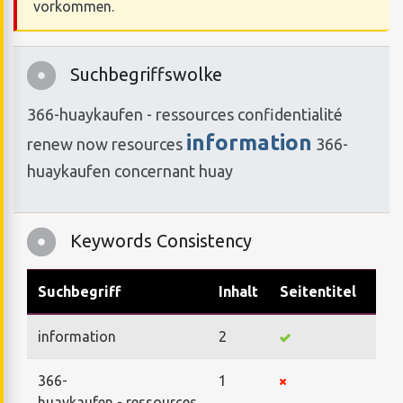
vorkommen.
Suchbegriffswolke
366-huaykaufen - ressources
confidentialité
information
renew
now
resources
366-
huaykaufen
concernant
huay
Keywords Consistency
Suchbegriff
Inhalt
Seitentitel
Suc
information
2
366-
1
huaykaufen - ressources