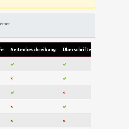
erner
fe
Seitenbeschreibung
Überschriften