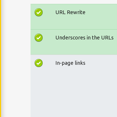
URL Rewrite
Underscores in the URLs
In-page links