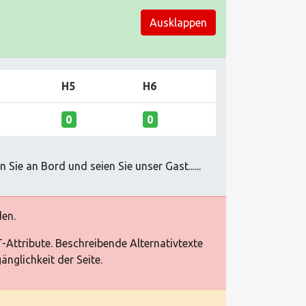
Ausklappen
H5
H6
0
0
e an Bord und seien Sie unser Gast......
den.
T-Attribute. Beschreibende Alternativtexte
nglichkeit der Seite.