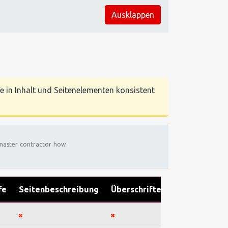
Ausklappen
e in Inhalt und Seitenelementen konsistent
master
contractor
how
fe
Seitenbeschreibung
Überschriften