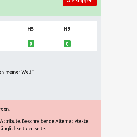
Ausklappen
H5
H6
0
0
en meiner Welt.”
rden.
-Attribute. Beschreibende Alternativtexte
nglichkeit der Seite.