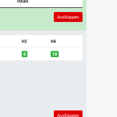
Inhalt
Ausklappen
H5
H6
0
10
Ausklappen