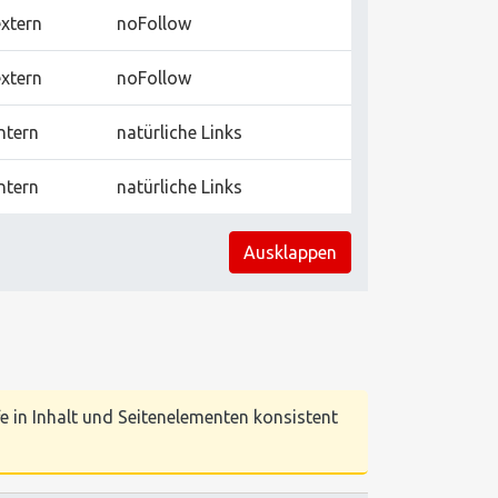
extern
noFollow
extern
noFollow
ntern
natürliche Links
ntern
natürliche Links
Ausklappen
e in Inhalt und Seitenelementen konsistent