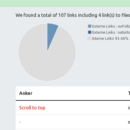
We found a total of 107 links including 4 link(s) to file
Externe Links : noFol
Externe Links : natürl
Interne Links 93.46%
Anker
Scroll to top
i
-