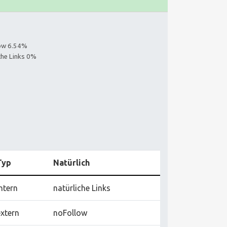
s
low 6.54%
iche Links 0%
Typ
Natürlich
ntern
natürliche Links
extern
noFollow