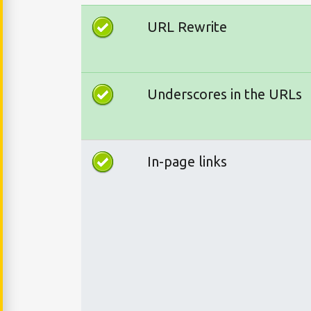
URL Rewrite
Underscores in the URLs
In-page links