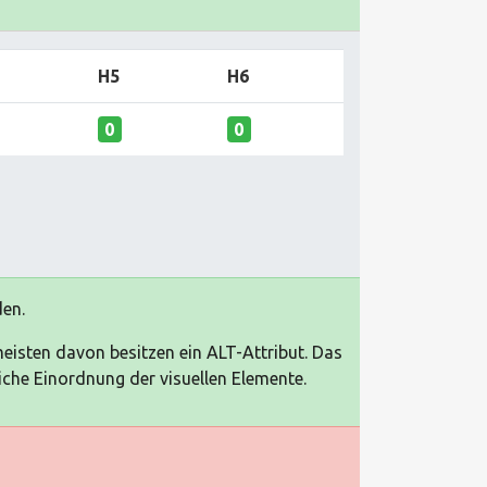
H5
H6
0
0
den.
meisten davon besitzen ein ALT-Attribut. Das
tliche Einordnung der visuellen Elemente.