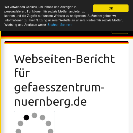
Wir verwenden Cookies, um Inhalte und Anzeigen zu
OK
personalisieren, Funktionen für soziale Medien anbieten zu
können und die Zugriffe auf unsere Website zu analysieren. Außerdem geben wir
Informationen zu Ihrer Nutzung unserer Website an unsere Partner für soziale Medien,
Werbung und Analysen weiter.
Erfahren Sie mehr
Website-Überprüfung
Webseiten-Bericht
für
gefaesszentrum-
nuernberg.de