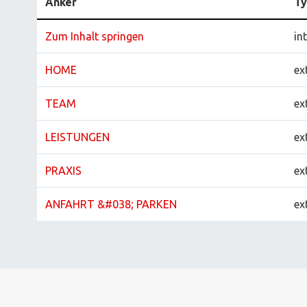
Anker
T
Zum Inhalt springen
in
HOME
ex
TEAM
ex
LEISTUNGEN
ex
PRAXIS
ex
ANFAHRT &#038; PARKEN
ex