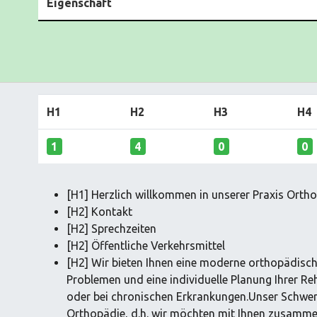
Eigenschaft
H1
H2
H3
H4
1
4
0
0
[H1] Herzlich willkommen in unserer Praxis Ort
[H2] Kontakt
[H2] Sprechzeiten
[H2] Öffentliche Verkehrsmittel
[H2] Wir bieten Ihnen eine moderne orthopädisc
Problemen und eine individuelle Planung Ihrer Re
oder bei chronischen Erkrankungen.Unser Schwerp
Orthopädie, d.h. wir möchten mit Ihnen zusamme