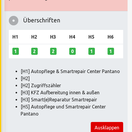
Überschriften
H1
H2
H3
H4
H5
H6
1
2
2
0
1
1
[H1] Autopflege & Smartrepair Center Pantano
[H2]
[H2] Zugriffszähler
[H3] KFZ Aufbereitung innen & außen
[H3] Smart(e)Reparatur Smartrepair
[H5] Autopflege und Smartrepair Center
Pantano
Ausklappen