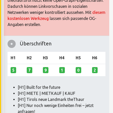
thethaur.tirol nutzt keine Open-Graph-Eigenschaften.
Dadurch können Linkvorschauen in sozialen
Netzwerken weniger kontrolliert aussehen. Mit
diesem
kostenlosen Werkzeug
lassen sich passende OG-
Angaben erstellen.
Überschriften
H1
H2
H3
H4
H5
H6
5
7
9
1
0
2
[H1] Built for the future
[H1] MIETE | MIETKAUF | KAUF
[H1] Tirols neue Landmark theThaur
[H1] Nur noch wenige Einheiten frei – jetzt
anfragen!