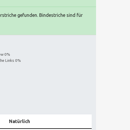
rstriche gefunden. Bindestriche sind für
low 0%
iche Links 0%
Natürlich