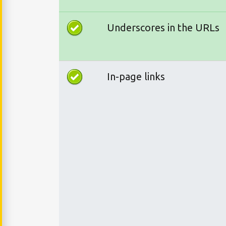
Underscores in the URLs
In-page links