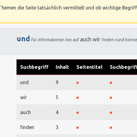
hemen die Seite tatsächlich vermittelt und ob wichtige Begriff
und
auch
wir
für
informationen
bei
auf
finden
rund
könn
Suchbegriff
Inhalt
Seitentitel
Suchbegrif
und
9
wir
5
auch
4
finden
3