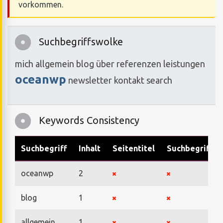
vorkommen.
Suchbegriffswolke
mich
allgemein
blog
über
referenzen
leistungen
oceanwp
newsletter
kontakt
search
Keywords Consistency
Suchbegriff
Inhalt
Seitentitel
Suchbegriffe
oceanwp
2
blog
1
allgemein
1